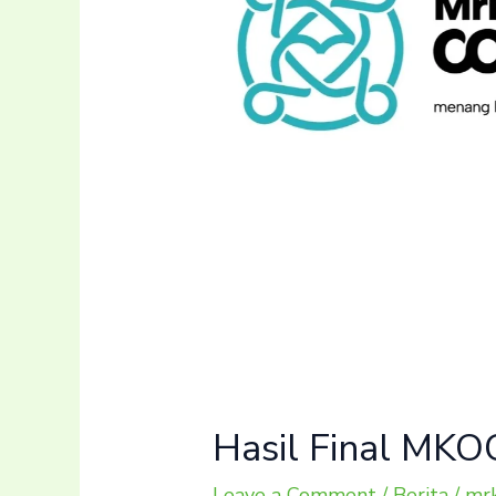
Hasil Final MKO
Leave a Comment
/
Berita
/
mrk