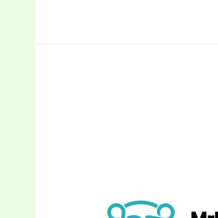
Revisi
Hasil
MKOC
2025
untuk
Mapel
Bahasa
Inggris
Kelas