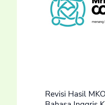
2
dan
7,
IPA
Kelas
3
dan
Matematika
Kelas
4.
Revisi Hasil MK
Bahasa Inggris K