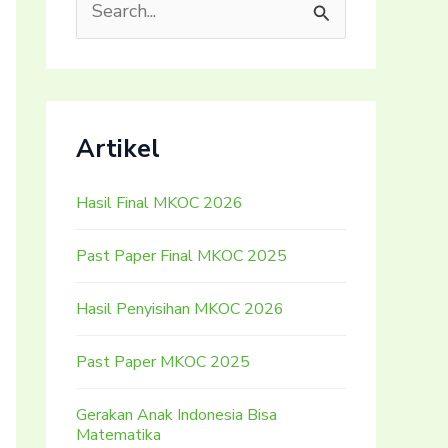
S
e
a
r
Artikel
c
h
Hasil Final MKOC 2026
f
o
Past Paper Final MKOC 2025
r
:
Hasil Penyisihan MKOC 2026
Past Paper MKOC 2025
Gerakan Anak Indonesia Bisa
Matematika