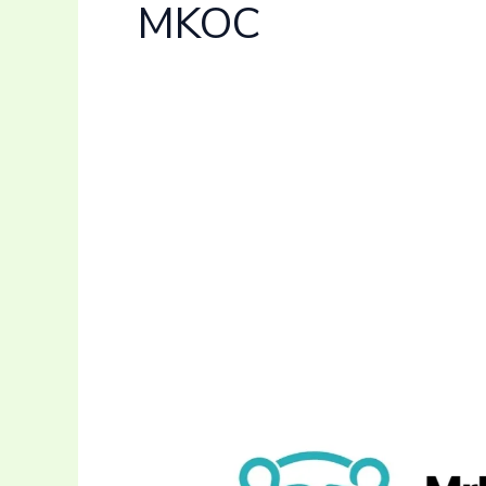
MKOC
Hasil
Final
MKOC
2026