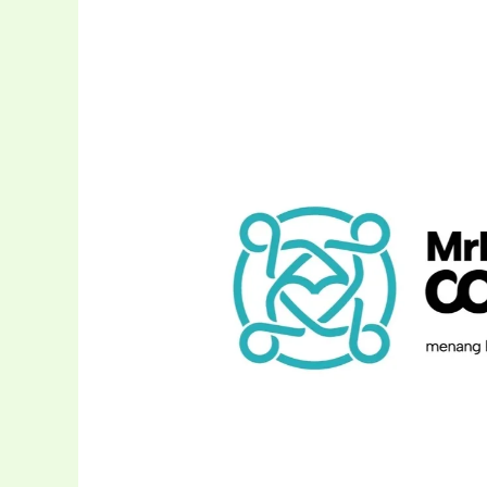
Penyisihan
MKOC
2026